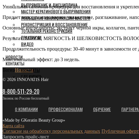
ВЫПРЯМЛЕНИЕ И ДИСЦИПЛИНА
Уникальная салонная процедура для восстановления и укрепл
МАСТЕР КЕРАТИНОВОГО ВЫПРЯМЛЕНИЯ
Придает волосам мгновенное увлажнение, разглаживание, напо
ПОВЫШЕНИЕ КВАЛИФИКАЦИИ МАСТЕРА
РЕКОНСТРУКЦИЯ И ВОССТАНОВЛЕНИЕ
Основные ингредиенты: экстракт черной икры, коллаген, пант
ТОТАЛЬНАЯ РЕКОНСТРУКЦИЯ
ПРАКТИКУМ
Результат: БЛЕСК, МЯГКОСТЬ И ШЕЛКОВИСТОСТЬ ВОЛОС
ВИДЕО
Продолжительность процедуры: 30-40 минут в зависимости от 
НОВОСТИ
Максимальный эффект: до 3 недель.
КОНТАКТЫ
КОНТАКТЫ
Теги:
Новости
ГДЕ КУПИТЬ
© 2026 INNOVATIS Hair
8-800-511-29-20
Звонок по России бесплатный
О КОМПАНИИ
ПРОФЕССИОНАЛАМ
ОБУЧЕНИЕ
ПАРТНЕР
«Made by GKeratin Beauty Group»
Карта сайта
Согласие на обработку персональных данных
Публичная оферт
Запросить прайс-лист