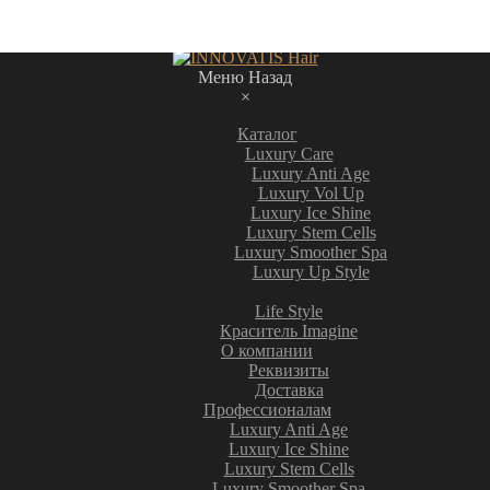
Меню
Назад
×
Каталог
Luxury Care
Luxury Anti Age
Luxury Vol Up
Luxury Ice Shine
Luxury Stem Cells
Luxury Smoother Spa
Luxury Up Style
Life Style
Краситель Imagine
О компании
Реквизиты
Доставка
Профессионалам
Luxury Anti Age
Luxury Ice Shine
Luxury Stem Cells
Luxury Smoother Spa