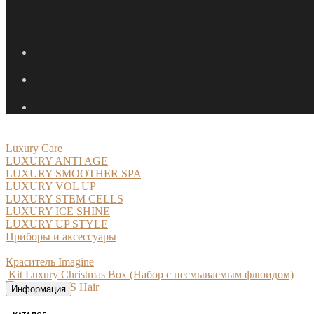
Luxury Care
LUXURY ANTI AGE
LUXURY SMOOTHER SPA
LUXURY VOL UP
LUXURY STEM CELLS
LUXURY ICE SHINE
LUXURY UP STYLE
Приборы и аксессуары
Краситель Imagine
Kit Luxury Christmas Box (Набор с несмываемым флюидом)
Информация