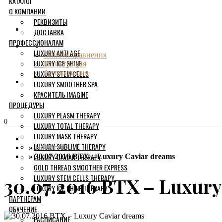
КАТАЛОГ
О КОМПАНИИ
РЕКВИЗИТЫ
ДОСТАВКА
ПРОФЕССИОНАЛАМ
LUXURY ANTI AGE
Список сравнения
LUXURY ICE SHINE
Регистрация
LUXURY STEM CELLS
Авторизация
LUXURY SMOOTHER SPA
КРАСИТЕЛЬ IMAGINE
ПРОЦЕДУРЫ
LUXURY PLASM THERAPY
0
LUXURY TOTAL THERAPY
LUXURY MASK THERAPY
LUXURY SUBLIME THERAPY
Новости
LUXURY CAVIAR THERAPY
30.07.2016 BTX – Luxury Caviar dreams
GOLD THREAD SMOOTHER EXPRESS
LUXURY STEM CELLS THERAPY
30.07.2016 BTX – Luxury
LUXURY ICE SHINE THERAPY
ПАРТНЁРАМ
ОБУЧЕНИЕ
РАСПИСАНИЕ