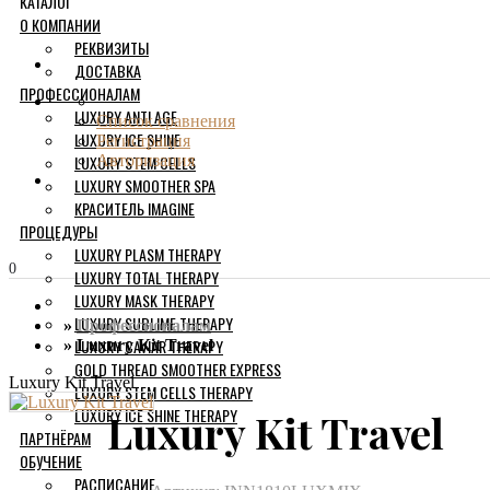
КАТАЛОГ
О КОМПАНИИ
РЕКВИЗИТЫ
ДОСТАВКА
ПРОФЕССИОНАЛАМ
LUXURY ANTI AGE
Список сравнения
LUXURY ICE SHINE
Регистрация
LUXURY STEM CELLS
Авторизация
LUXURY SMOOTHER SPA
КРАСИТЕЛЬ IMAGINE
ПРОЦЕДУРЫ
LUXURY PLASM THERAPY
0
LUXURY TOTAL THERAPY
LUXURY MASK THERAPY
LUXURY SUBLIME THERAPY
Профессионалам
LUXURY CAVIAR THERAPY
Luxury Kit Travel
GOLD THREAD SMOOTHER EXPRESS
Luxury Kit Travel
LUXURY STEM CELLS THERAPY
LUXURY ICE SHINE THERAPY
Luxury Kit Travel
ПАРТНЁРАМ
ОБУЧЕНИЕ
РАСПИСАНИЕ