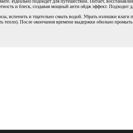
мате. Идеально подойдет для путешествий. Питает, восстанавл
отность и блеск, создавая мощный анти-эйдж эффект. Подходит 
ы, вспенить и тщательно смыть водой. Убрать излишки влаги п
ать тепло). После окончания времени выдержки обильно промыт