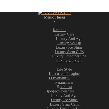
Меню
Назад
×
Каталог
Luxury Care
Luxury Anti Age
Luxury Vol Up
Luxury Ice Shine
Luxury Stem Cells
Luxury Smoother Spa
Luxury Up Style
Life Style
Краситель Imagine
О компании
Реквизиты
Доставка
Профессионалам
Luxury Anti Age
Luxury Ice Shine
Luxury Stem Cells
Luxury Smoother Spa