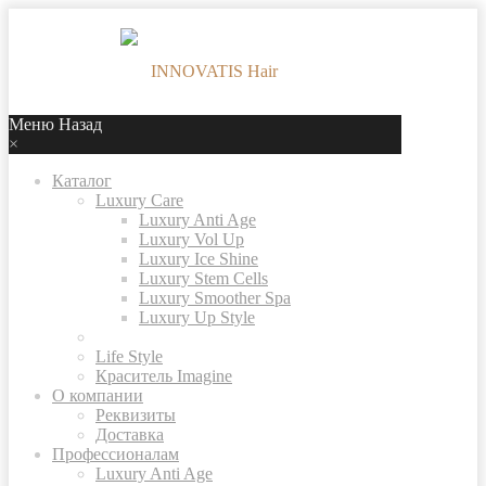
Меню
Назад
×
Каталог
Luxury Care
Luxury Anti Age
Luxury Vol Up
Luxury Ice Shine
Luxury Stem Cells
Luxury Smoother Spa
Luxury Up Style
Life Style
Краситель Imagine
О компании
Реквизиты
Доставка
Профессионалам
Luxury Anti Age