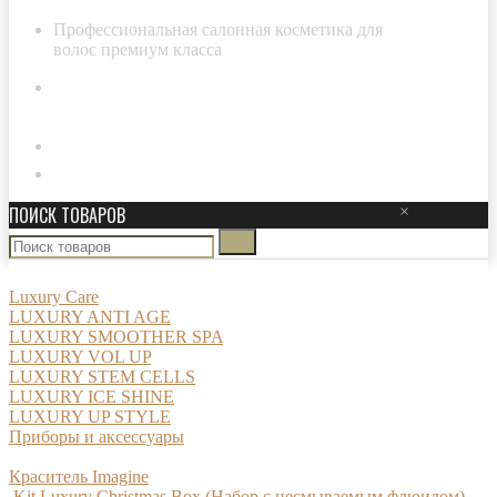
Профессиональная салонная косметика для
волос премиум класса
8-800-511-29-20
Личный кабинет
ПОИСК ТОВАРОВ
×
Luxury Care
LUXURY ANTI AGE
LUXURY SMOOTHER SPA
LUXURY VOL UP
LUXURY STEM CELLS
LUXURY ICE SHINE
LUXURY UP STYLE
Приборы и аксессуары
Краситель Imagine
Kit Luxury Christmas Box (Набор с несмываемым флюидом)