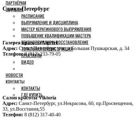
ПАРТНЁРАМ
Санкт-Петербург
ОБУЧЕНИЕ
РАСПИСАНИЕ
ВЫПРЯМЛЕНИЕ И ДИСЦИПЛИНА
МАСТЕР КЕРАТИНОВОГО ВЫПРЯМЛЕНИЯ
ПОВЫШЕНИЕ КВАЛИФИКАЦИИ МАСТЕРА
РЕКОНСТРУКЦИЯ И ВОССТАНОВЛЕНИЕ
Галерея красоты VipArt
ТОТАЛЬНАЯ РЕКОНСТРУКЦИЯ
Адрес:
Санкт-Петербург, улица Большая Пушкарская, д. 34
Телефон:
8 (812) 233-79-05
ПРАКТИКУМ
ВИДЕО
НОВОСТИ
КОНТАКТЫ
КОНТАКТЫ
ГДЕ КУПИТЬ
Салон красоты Viktoria
Адрес:
Санкт-Петербург, ул.Некрасова, 60, пр.Просвещения,
33, ул.Восстания,55
Телефон:
8 (812) 317-40-40