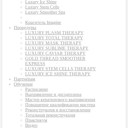
Luxury Ice Shine
Luxury Stem Cells
Luxury Smoother Spa
Краситель Imagine
Процедуры
LUXURY PLASM THERAPY
LUXURY TOTAL THERAPY
LUXURY MASK THERAPY
LUXURY SUBLIME THERAPY
LUXURY CAVIAR THERAPY
GOLD THREAD SMOOTHER
EXPRESS
LUXURY STEM CELLS THERAPY
LUXURY ICE SHINE THERAPY
Партнёрам
Обучение
Расписание
Выпрямление и дисциплина
Мастер кератинового выпрямления
Повышение квалификации мастера
Реконструкция и восстановление
Тотальная реконструкция
Практикум
Видео