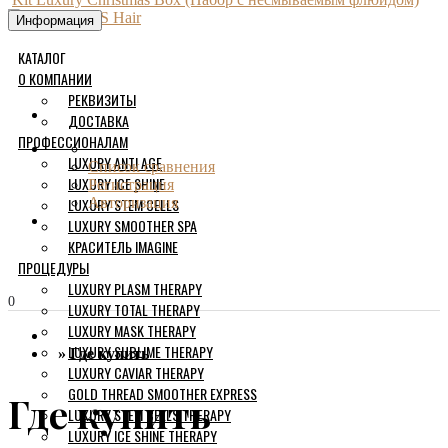
Информация
КАТАЛОГ
О КОМПАНИИ
РЕКВИЗИТЫ
ДОСТАВКА
ПРОФЕССИОНАЛАМ
LUXURY ANTI AGE
Список сравнения
LUXURY ICE SHINE
Регистрация
LUXURY STEM CELLS
Авторизация
LUXURY SMOOTHER SPA
КРАСИТЕЛЬ IMAGINE
ПРОЦЕДУРЫ
LUXURY PLASM THERAPY
0
LUXURY TOTAL THERAPY
LUXURY MASK THERAPY
LUXURY SUBLIME THERAPY
Где купить
LUXURY CAVIAR THERAPY
GOLD THREAD SMOOTHER EXPRESS
Где купить
LUXURY STEM CELLS THERAPY
LUXURY ICE SHINE THERAPY