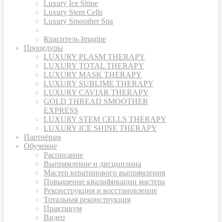
Luxury Ice Shine
Luxury Stem Cells
Luxury Smoother Spa
Краситель Imagine
Процедуры
LUXURY PLASM THERAPY
LUXURY TOTAL THERAPY
LUXURY MASK THERAPY
LUXURY SUBLIME THERAPY
LUXURY CAVIAR THERAPY
GOLD THREAD SMOOTHER
EXPRESS
LUXURY STEM CELLS THERAPY
LUXURY ICE SHINE THERAPY
Партнёрам
Обучение
Расписание
Выпрямление и дисциплина
Мастер кератинового выпрямления
Повышение квалификации мастера
Реконструкция и восстановление
Тотальная реконструкция
Практикум
Видео