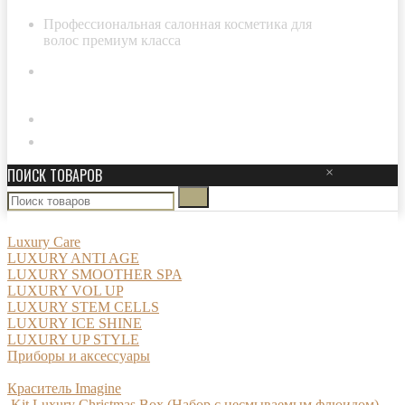
Профессиональная салонная косметика для
волос премиум класса
8-800-511-29-20
Личный кабинет
ПОИСК ТОВАРОВ
×
Luxury Care
LUXURY ANTI AGE
LUXURY SMOOTHER SPA
LUXURY VOL UP
LUXURY STEM CELLS
LUXURY ICE SHINE
LUXURY UP STYLE
Приборы и аксессуары
Краситель Imagine
Kit Luxury Christmas Box (Набор с несмываемым флюидом)