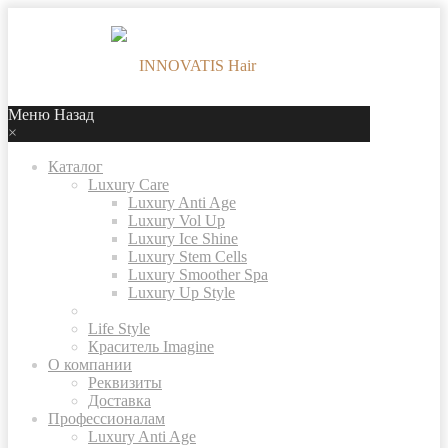
Меню
Назад
×
Каталог
Luxury Care
Luxury Anti Age
Luxury Vol Up
Luxury Ice Shine
Luxury Stem Cells
Luxury Smoother Spa
Luxury Up Style
Life Style
Краситель Imagine
О компании
Реквизиты
Доставка
Профессионалам
Luxury Anti Age