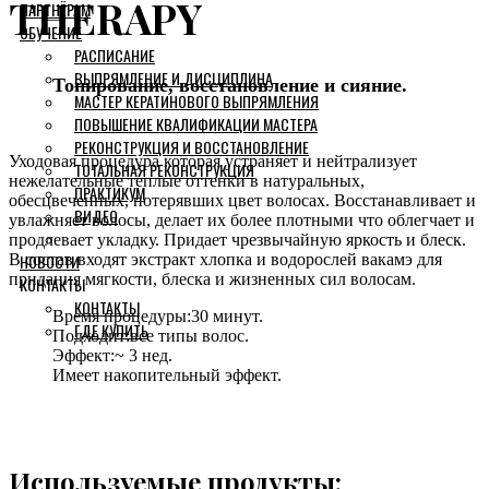
THERAPY
ПАРТНЁРАМ
ОБУЧЕНИЕ
РАСПИСАНИЕ
ВЫПРЯМЛЕНИЕ И ДИСЦИПЛИНА
Тонирование, восстановление и сияние.
МАСТЕР КЕРАТИНОВОГО ВЫПРЯМЛЕНИЯ
ПОВЫШЕНИЕ КВАЛИФИКАЦИИ МАСТЕРА
РЕКОНСТРУКЦИЯ И ВОССТАНОВЛЕНИЕ
Уходовая процедура которая устраняет и нейтрализует
ТОТАЛЬНАЯ РЕКОНСТРУКЦИЯ
нежелательные теплые оттенки в натуральных,
ПРАКТИКУМ
обесцвеченных, потерявших цвет волосах. Восстанавливает и
ВИДЕО
увлажняет волосы, делает их более плотными что облегчает и
продлевает укладку. Придает чрезвычайную яркость и блеск.
В состав входят экстракт хлопка и водорослей вакамэ для
НОВОСТИ
придания мягкости, блеска и жизненных сил волосам.
КОНТАКТЫ
КОНТАКТЫ
30 минут.
ГДЕ КУПИТЬ
все типы волос.
~ 3 нед.
.
Используемые продукты: