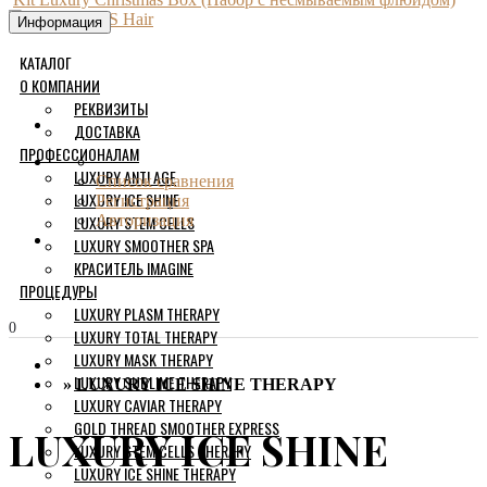
Информация
КАТАЛОГ
О КОМПАНИИ
РЕКВИЗИТЫ
ДОСТАВКА
ПРОФЕССИОНАЛАМ
LUXURY ANTI AGE
Список сравнения
LUXURY ICE SHINE
Регистрация
LUXURY STEM CELLS
Авторизация
LUXURY SMOOTHER SPA
КРАСИТЕЛЬ IMAGINE
ПРОЦЕДУРЫ
LUXURY PLASM THERAPY
0
LUXURY TOTAL THERAPY
LUXURY MASK THERAPY
LUXURY SUBLIME THERAPY
LUXURY ICE SHINE THERAPY
LUXURY CAVIAR THERAPY
GOLD THREAD SMOOTHER EXPRESS
LUXURY ICE SHINE
LUXURY STEM CELLS THERAPY
LUXURY ICE SHINE THERAPY