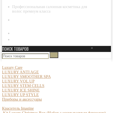
Профессиональная салонная косметика для
волос премиум класса
8-800-511-29-20
Личный кабинет
ПОИСК ТОВАРОВ
×
Luxury Care
LUXURY ANTI AGE
LUXURY SMOOTHER SPA
LUXURY VOL UP
LUXURY STEM CELLS
LUXURY ICE SHINE
LUXURY UP STYLE
Приборы и аксессуары
Краситель Imagine
Kit Luxury Christmas Box (Набор с несмываемым флюидом)