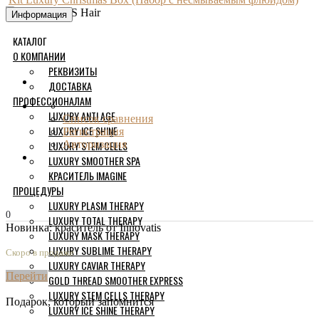
Информация
КАТАЛОГ
О КОМПАНИИ
РЕКВИЗИТЫ
ДОСТАВКА
ПРОФЕССИОНАЛАМ
LUXURY ANTI AGE
Список сравнения
LUXURY ICE SHINE
Регистрация
LUXURY STEM CELLS
Авторизация
LUXURY SMOOTHER SPA
КРАСИТЕЛЬ IMAGINE
ПРОЦЕДУРЫ
LUXURY PLASM THERAPY
0
LUXURY TOTAL THERAPY
Новинка: краситель от Innovatis
LUXURY MASK THERAPY
LUXURY SUBLIME THERAPY
Скоро в продаже
LUXURY CAVIAR THERAPY
Перейти
GOLD THREAD SMOOTHER EXPRESS
LUXURY STEM CELLS THERAPY
Подарок, который запомнится
LUXURY ICE SHINE THERAPY