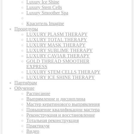
Luxury Ice Shine
Luxury Stem Cells
Luxury Smoother Spa
Краситель Imagine
Процедуры
LUXURY PLASM THERAPY
LUXURY TOTAL THERAPY
LUXURY MASK THERAPY
LUXURY SUBLIME THERAPY
LUXURY CAVIAR THERAPY
GOLD THREAD SMOOTHER
EXPRESS
LUXURY STEM CELLS THERAPY
LUXURY ICE SHINE THERAPY
Партнёрам
Обучение
Расписание
Выпрямление и дисциплина
Мастер кератинового выпрямления
Повышение квалификации мастера
Реконструкция и восстановление
Тотальная реконструкция
Практикум
Видео