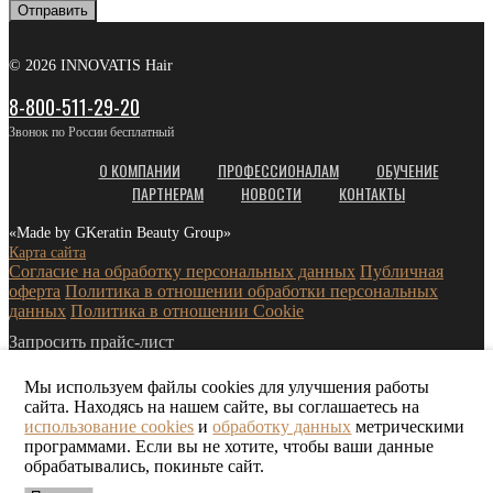
Отправить
© 2026 INNOVATIS Hair
8-800-511-29-20
Звонок по России бесплатный
О КОМПАНИИ
ПРОФЕССИОНАЛАМ
ОБУЧЕНИЕ
ПАРТНЕРАМ
НОВОСТИ
КОНТАКТЫ
«Made by GKeratin Beauty Group»
Карта сайта
Согласие на обработку персональных данных
Публичная
оферта
Политика в отношении обработки персональных
данных
Политика в отношении Cookie
Запросить прайс-лист
Мы используем файлы cookies для улучшения работы
сайта. Находясь на нашем сайте, вы соглашаетесь на
использование cookies
и
обработку данных
метрическими
программами. Если вы не хотите, чтобы ваши данные
обрабатывались, покиньте сайт.
Я согласен с
политикой конфиденциальности