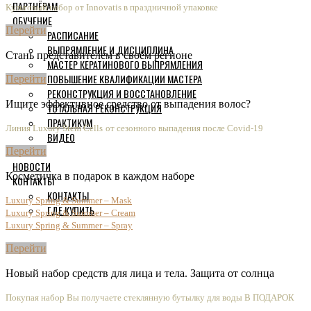
ПАРТНЁРАМ
Культовый набор от Innovatis в праздничной упаковке
ОБУЧЕНИЕ
Перейти
РАСПИСАНИЕ
ВЫПРЯМЛЕНИЕ И ДИСЦИПЛИНА
Стань представителем в своём регионе
МАСТЕР КЕРАТИНОВОГО ВЫПРЯМЛЕНИЯ
ПОВЫШЕНИЕ КВАЛИФИКАЦИИ МАСТЕРА
Перейти
РЕКОНСТРУКЦИЯ И ВОССТАНОВЛЕНИЕ
Ищите эффективное средство от выпадения волос?
ТОТАЛЬНАЯ РЕКОНСТРУКЦИЯ
ПРАКТИКУМ
Линия Luxury Stem Cells
от сезонного выпадения после Covid-19
ВИДЕО
Перейти
НОВОСТИ
Косметичка в подарок в каждом наборе
КОНТАКТЫ
КОНТАКТЫ
Luxury Spring & Summer – Mask
ГДЕ КУПИТЬ
Luxury Spring & Summer – Cream
Luxury Spring & Summer – Spray
Перейти
Новый набор средств для лица и тела. Защита от солнца
Покупая набор Вы получаете стеклянную бутылку для воды В ПОДАРОК