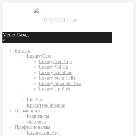
Меню
Назад
×
Каталог
Luxury Care
Luxury Anti Age
Luxury Vol Up
Luxury Ice Shine
Luxury Stem Cells
Luxury Smoother Spa
Luxury Up Style
Life Style
Краситель Imagine
О компании
Реквизиты
Доставка
Профессионалам
Luxury Anti Age