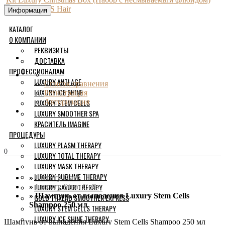
Информация
КАТАЛОГ
О КОМПАНИИ
РЕКВИЗИТЫ
ДОСТАВКА
ПРОФЕССИОНАЛАМ
LUXURY ANTI AGE
Список сравнения
LUXURY ICE SHINE
Регистрация
LUXURY STEM CELLS
Авторизация
LUXURY SMOOTHER SPA
КРАСИТЕЛЬ IMAGINE
ПРОЦЕДУРЫ
LUXURY PLASM THERAPY
0
LUXURY TOTAL THERAPY
LUXURY MASK THERAPY
LUXURY SUBLIME THERAPY
Luxury Care
LUXURY CAVIAR THERAPY
Luxury Stem Cells
Шампунь от выпадения Luxury Stem Cells
GOLD THREAD SMOOTHER EXPRESS
Shampoo 250 мл
LUXURY STEM CELLS THERAPY
LUXURY ICE SHINE THERAPY
Шампунь от выпадения Luxury Stem Cells Shampoo 250 мл