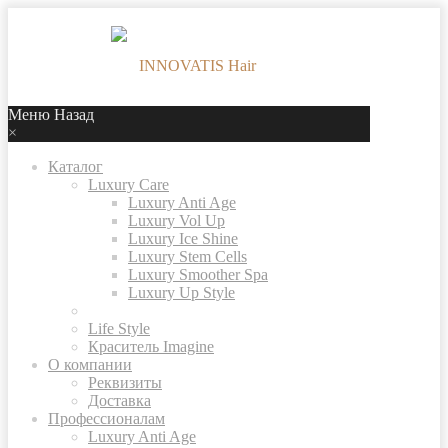
Меню
Назад
×
Каталог
Luxury Care
Luxury Anti Age
Luxury Vol Up
Luxury Ice Shine
Luxury Stem Cells
Luxury Smoother Spa
Luxury Up Style
Life Style
Краситель Imagine
О компании
Реквизиты
Доставка
Профессионалам
Luxury Anti Age