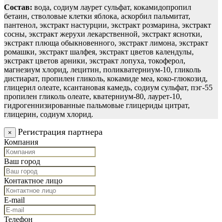
Состав:
вода, содиум лаурет сульфат, кокамидопропил
бетаин, стволовые клетки яблока, аскорбил пальмитат,
пантенол, экстракт настурции, экстракт розмарина, экстракт
сосны, экстракт жерухи лекарственной, экстракт яснотки,
экстракт плюща обыкновенного, экстракт лимона, экстракт
ромашки, экстракт шалфея, экстракт цветов календулы,
экстракт цветов арники, экстракт лопуха, токоферол,
магнезиум хлорид, лецитин, поликватерниум-10, гликоль
дистиарат, пропилен гликоль, кокамиде меа, коко-глюкозид,
глицерил олеате, ксантановая камедь, содиум сульфат, пэг-55
пропилен гликоль олеате, кватерниум-80, лаурет-10,
гидрогеннизированные пальмовые глицериды цитрат,
глицерин, содиум хлорид.
Регистрация партнера
×
Компания
Ваш город
Контактное лицо
E-mail
Телефон