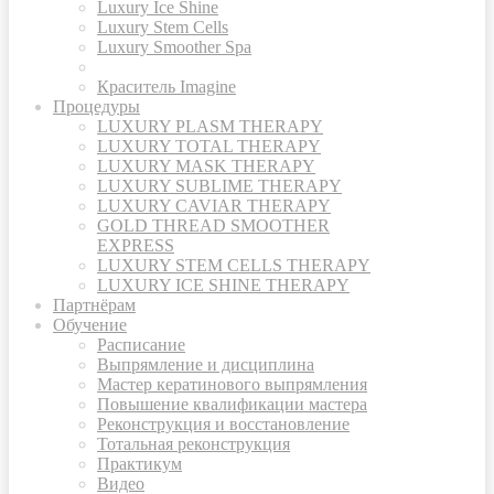
Luxury Ice Shine
Luxury Stem Cells
Luxury Smoother Spa
Краситель Imagine
Процедуры
LUXURY PLASM THERAPY
LUXURY TOTAL THERAPY
LUXURY MASK THERAPY
LUXURY SUBLIME THERAPY
LUXURY CAVIAR THERAPY
GOLD THREAD SMOOTHER
EXPRESS
LUXURY STEM CELLS THERAPY
LUXURY ICE SHINE THERAPY
Партнёрам
Обучение
Расписание
Выпрямление и дисциплина
Мастер кератинового выпрямления
Повышение квалификации мастера
Реконструкция и восстановление
Тотальная реконструкция
Практикум
Видео