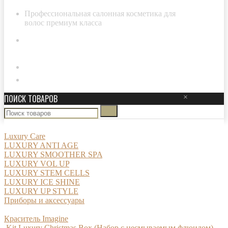
Профессиональная салонная косметика для
волос премиум класса
8-800-511-29-20
Личный кабинет
ПОИСК ТОВАРОВ
×
Luxury Care
LUXURY ANTI AGE
LUXURY SMOOTHER SPA
LUXURY VOL UP
LUXURY STEM CELLS
LUXURY ICE SHINE
LUXURY UP STYLE
Приборы и аксессуары
Краситель Imagine
Kit Luxury Christmas Box (Набор с несмываемым флюидом)