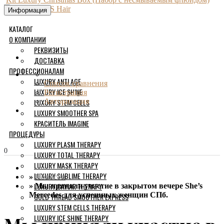
Информация
КАТАЛОГ
О КОМПАНИИ
РЕКВИЗИТЫ
ДОСТАВКА
ПРОФЕССИОНАЛАМ
LUXURY ANTI AGE
Список сравнения
LUXURY ICE SHINE
Регистрация
LUXURY STEM CELLS
Авторизация
LUXURY SMOOTHER SPA
КРАСИТЕЛЬ IMAGINE
ПРОЦЕДУРЫ
LUXURY PLASM THERAPY
0
LUXURY TOTAL THERAPY
LUXURY MASK THERAPY
LUXURY SUBLIME THERAPY
Новости
LUXURY CAVIAR THERAPY
Мы приняли участие в закрытом вечере She’s
Mercedes для успешных женщин СПб.
GOLD THREAD SMOOTHER EXPRESS
LUXURY STEM CELLS THERAPY
LUXURY ICE SHINE THERAPY