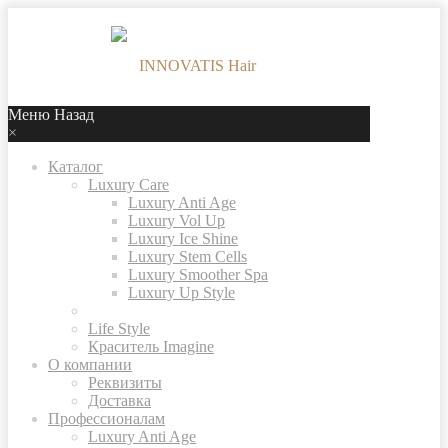
Меню
Назад
×
Каталог
Luxury Care
Luxury Anti Age
Luxury Vol Up
Luxury Ice Shine
Luxury Stem Cells
Luxury Smoother Spa
Luxury Up Style
Life Style
Краситель Imagine
О компании
Реквизиты
Доставка
Профессионалам
Luxury Anti Age