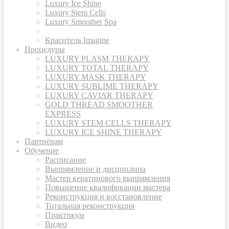
Luxury Ice Shine
Luxury Stem Cells
Luxury Smoother Spa
Краситель Imagine
Процедуры
LUXURY PLASM THERAPY
LUXURY TOTAL THERAPY
LUXURY MASK THERAPY
LUXURY SUBLIME THERAPY
LUXURY CAVIAR THERAPY
GOLD THREAD SMOOTHER
EXPRESS
LUXURY STEM CELLS THERAPY
LUXURY ICE SHINE THERAPY
Партнёрам
Обучение
Расписание
Выпрямление и дисциплина
Мастер кератинового выпрямления
Повышение квалификации мастера
Реконструкция и восстановление
Тотальная реконструкция
Практикум
Видео