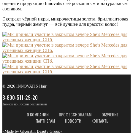
оцените продукцию Innovatis с её роскошным и натуральным
составом.
Экстракт чёрной икры, микрочастицы золота, бриллиантовая
пудра, черный жемчуг — всё лучшее для красоты волос!
© 2026 INNOVATIS Hair
8-800-511-29-20
Звонок по России бесплатный
О КОМПАНИИ
ПРОФЕССИОНАЛАМ
ОБУЧЕНИЕ
ПАРТНЕРАМ
НОВОСТИ
КОНТАКТЫ
«Made by GKeratin Beauty Group»