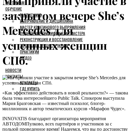
Мы приняли участие в
ПАРТНЁРАМ
ОБУЧЕНИЕ
закрытом вечере She’s
РАСПИСАНИЕ
ВЫПРЯМЛЕНИЕ И ДИСЦИПЛИНА
Mercedes для
МАСТЕР КЕРАТИНОВОГО ВЫПРЯМЛЕНИЯ
ПОВЫШЕНИЕ КВАЛИФИКАЦИИ МАСТЕРА
РЕКОНСТРУКЦИЯ И ВОССТАНОВЛЕНИЕ
успешных женщин
ТОТАЛЬНАЯ РЕКОНСТРУКЦИЯ
ПРАКТИКУМ
СПб.
ВИДЕО
НОВОСТИ
КОНТАКТЫ
КОНТАКТЫ
ГДЕ КУПИТЬ
«Как эффективно действовать в новой реальности?» — такова
была тема интереснейшего Public Talk. Спикером выступила
Мария Бразговская — известный психолог, блогер-
миллионник и автор тематических курсов «Марафон Чудес».
INNOVATIS благодарит организатора мероприятия
АВТОДОМПулково, всех партнёров и участников за с
пользой проведенное время! Надеемся, что вы по достоинству