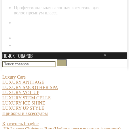
Профессиональная салонная косметика для
волос премиум класса
8-800-511-29-20
Личный кабинет
ПОИСК ТОВАРОВ
×
Luxury Care
LUXURY ANTI AGE
LUXURY SMOOTHER SPA
LUXURY VOL UP
LUXURY STEM CELLS
LUXURY ICE SHINE
LUXURY UP STYLE
Приборы и аксессуары
Краситель Imagine
Kit Luxury Christmas Box (Набор с несмываемым флюидом)