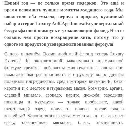
Новый год — не только время подарков. Это ещё и
время вспомнить лучшие моменты уходящего года. Мы
воплотили оба смысла, вернув в продажу культовый
набор из серии Luxury Anti-Age Innovatis: универсальный
бессульфатный шампунь и ухаживающий флюид. Но это
больше, чем просто возвращение хита, потому что у
одного из продуктов усовершенствованная формула!
С него и начнём. Всеми любимый флюид теперь Luxury
Extreme! К эксклюзивной максимально премиальной
формуле средства добавлены микрочастицы золота: они
помогают быстрее проникать в структуру волос другим
полезным ингредиентам, среди которых витамин Е, бета-
каротин и с десяток натуральных масел. Розмарин, аргана,
сладкий миндаль, авокадо, карите, жожоба, зародыши
пшеницы и кукурузы — только вообразите, какой
питательный заряд получают волосы после такого
коктейля?! Флюид впитывается моментально и заряжает
сразу, обеспечивая мягкость, блеск, послушность,