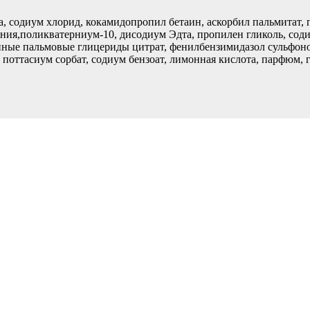
еа, содиум хлорид, кокамидопропил бетаин, аскорбил пальмитат, 
ния,поликватерниум-10, дисодиум Эдта, пропилен гликоль, соди
нные пальмовые глицериды цитрат, фенилбензимидазол сульфонов
поттасиум сорбат, содиум бензоат, лимонная кислота, парфюм, 