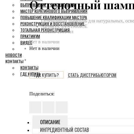
Оттеночный шампу
ВЫПРЯМЛЕНИЕ И ДИСЦИПЛИНА
МАСТЕР КЕРАТИНОВОГО ВЫПРЯМЛЕНИЯ
ПОВЫШЕНИЕ КВАЛИФИКАЦИИ МАСТЕРА
Оттеночный шампунь для натуральных, осве
РЕКОНСТРУКЦИЯ И ВОССТАНОВЛЕНИЕ
Артикул:
INN1906ICE
ТОТАЛЬНАЯ РЕКОНСТРУКЦИЯ
Объем: 1000 мл
ПРАКТИКУМ
ВИДЕО
Нет в наличии
Нет в наличии
НОВОСТИ
КОНТАКТЫ
КОНТАКТЫ
ГДЕ КУПИТЬ
ГДЕ КУПИТЬ?
СТАТЬ ДИСТРИБЬЮТОРОМ
Поделиться:
ОПИСАНИЕ
ИНГРЕДИЕНТНЫЙ СОСТАВ