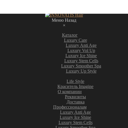
Меню
Назад
×
Каталог
Luxury Care
Luxury Anti Age
Luxury Vol Up
Luxury Ice Shine
Luxury Stem Cells
Luxury Smoother Spa
Luxury Up Style
Life Style
Краситель Imagine
О компании
Реквизиты
Доставка
Профессионалам
Luxury Anti Age
Luxury Ice Shine
Luxury Stem Cells
Luxury Smoother Spa