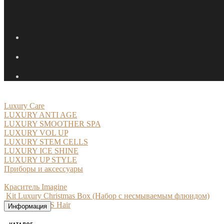
Luxury Care
LUXURY ANTI AGE
LUXURY SMOOTHER SPA
LUXURY VOL UP
LUXURY STEM CELLS
LUXURY ICE SHINE
LUXURY UP STYLE
Приборы и аксессуары
Краситель Imagine
Kit Luxury Christmas Box (Набор с несмываемым флюидом)
Информация