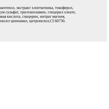
пантенол, экстракт хлопчатника, токоферол,
ум сульфат, триэтаноламин, глицерил олеате,
ая кислота, глицерин, нитрат магния,
гексил циннамал, цитронелол,CI 60730.