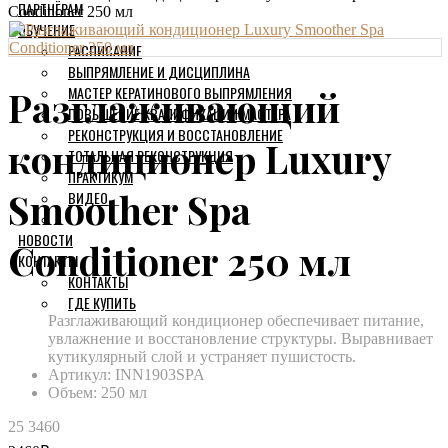
ПАРТНЁРАМ
Conditioner 250 мл
ОБУЧЕНИЕ
РАСПИСАНИЕ
ВЫПРЯМЛЕНИЕ И ДИСЦИПЛИНА
МАСТЕР КЕРАТИНОВОГО ВЫПРЯМЛЕНИЯ
Разглаживающий
ПОВЫШЕНИЕ КВАЛИФИКАЦИИ МАСТЕРА
РЕКОНСТРУКЦИЯ И ВОССТАНОВЛЕНИЕ
кондиционер Luxury
ТОТАЛЬНАЯ РЕКОНСТРУКЦИЯ
ПРАКТИКУМ
Smoother Spa
ВИДЕО
НОВОСТИ
Conditioner 250 мл
КОНТАКТЫ
КОНТАКТЫ
ГДЕ КУПИТЬ
Разглаживающий кондиционер обеспечивает питание,
увлажнение и восстановление структуры. Выравнивает
кутикулярный слой и устраняет пушистость.
Артикул:
INN1903SPA
Объем: 250 мл
25
3460