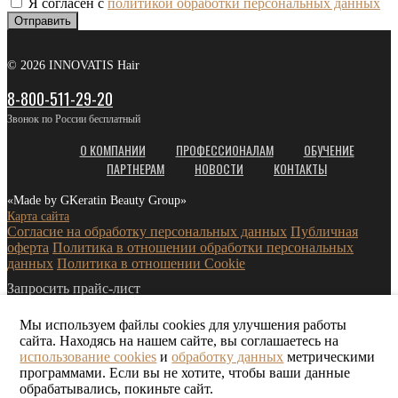
Я согласен с
политикой обработки персональных данных
Отправить
© 2026 INNOVATIS Hair
8-800-511-29-20
Звонок по России бесплатный
О КОМПАНИИ
ПРОФЕССИОНАЛАМ
ОБУЧЕНИЕ
ПАРТНЕРАМ
НОВОСТИ
КОНТАКТЫ
«Made by GKeratin Beauty Group»
Карта сайта
Согласие на обработку персональных данных
Публичная
оферта
Политика в отношении обработки персональных
данных
Политика в отношении Cookie
Запросить прайс-лист
Мы используем файлы cookies для улучшения работы
сайта. Находясь на нашем сайте, вы соглашаетесь на
использование cookies
и
обработку данных
метрическими
программами. Если вы не хотите, чтобы ваши данные
обрабатывались, покиньте сайт.
Я согласен с
политикой конфиденциальности