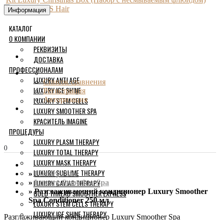
Информация
КАТАЛОГ
О КОМПАНИИ
РЕКВИЗИТЫ
ДОСТАВКА
ПРОФЕССИОНАЛАМ
LUXURY ANTI AGE
Список сравнения
LUXURY ICE SHINE
Регистрация
LUXURY STEM CELLS
Авторизация
LUXURY SMOOTHER SPA
КРАСИТЕЛЬ IMAGINE
ПРОЦЕДУРЫ
LUXURY PLASM THERAPY
0
LUXURY TOTAL THERAPY
LUXURY MASK THERAPY
LUXURY SUBLIME THERAPY
Luxury Care
LUXURY CAVIAR THERAPY
Luxury Smoother Spa
Разглаживающий кондиционер Luxury Smoother
GOLD THREAD SMOOTHER EXPRESS
Spa Conditioner 250 мл
LUXURY STEM CELLS THERAPY
LUXURY ICE SHINE THERAPY
Разглаживающий кондиционер Luxury Smoother Spa