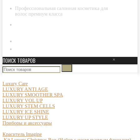
Профессиональная салонная косметика для
волос премиум класса
8-800-511-29-20
Личный кабинет
ПОИСК ТОВАРОВ
×
Luxury Care
LUXURY ANTI AGE
LUXURY SMOOTHER SPA
LUXURY VOL UP
LUXURY STEM CELLS
LUXURY ICE SHINE
LUXURY UP STYLE
Приборы и аксессуары
Краситель Imagine
Kit Luxury Christmas Box (Набор с несмываемым флюидом)