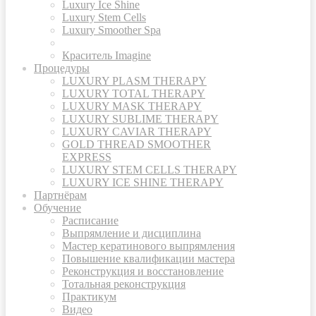
Luxury Ice Shine
Luxury Stem Cells
Luxury Smoother Spa
Краситель Imagine
Процедуры
LUXURY PLASM THERAPY
LUXURY TOTAL THERAPY
LUXURY MASK THERAPY
LUXURY SUBLIME THERAPY
LUXURY CAVIAR THERAPY
GOLD THREAD SMOOTHER
EXPRESS
LUXURY STEM CELLS THERAPY
LUXURY ICE SHINE THERAPY
Партнёрам
Обучение
Расписание
Выпрямление и дисциплина
Мастер кератинового выпрямления
Повышение квалификации мастера
Реконструкция и восстановление
Тотальная реконструкция
Практикум
Видео