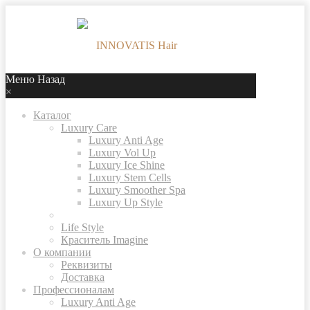
Меню
Назад
×
Каталог
Luxury Care
Luxury Anti Age
Luxury Vol Up
Luxury Ice Shine
Luxury Stem Cells
Luxury Smoother Spa
Luxury Up Style
Life Style
Краситель Imagine
О компании
Реквизиты
Доставка
Профессионалам
Luxury Anti Age