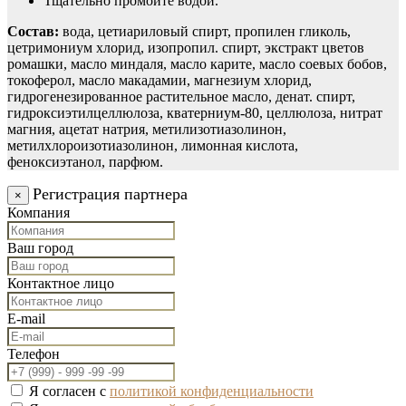
Тщательно промойте водой.
Состав:
вода, цетиариловый спирт, пропилен гликоль,
цетримониум хлорид, изопропил. спирт, экстракт цветов
ромашки, масло миндаля, масло карите, масло соевых бобов,
токоферол, масло макадамии, магнезиум хлорид,
гидрогенезированное растительное масло, денат. спирт,
гидроксиэтилцеллюлоза, кватерниум-80, целлюлоза, нитрат
магния, ацетат натрия, метилизотиазолинон,
метилхлороизотиазолинон, лимонная кислота,
феноксиэтанол, парфюм.
Регистрация партнера
×
Компания
Ваш город
Контактное лицо
E-mail
Телефон
Я согласен с
политикой конфиденциальности