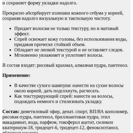
и сохраняет форму укладки надолго.
Прекрасно абсорбирует излишки кожного себума у корней,
сохраняя надолго визуальную и тактильную чистоту.
Придает волосам не только текстуру, но и матовый
эффект.
Спрей освежает кожу головы, без использования воды,
придавая прическе стойкий объем.
Обладает не липкой текстурой и не оставляет следов.
Мгновенно увлажняет и уплотняет волосы.
В состав входят: рисовый крахмал, алмазная пудра, пантенол.
Применение:
В качестве сухого шампуня: нанести на сухие волосы
около корней, дать подсохнуть, расчесать.
Как текстурирующий спрей: нанести на волосы,
подождать немного и стилизовать укладку.
Состав:
диметиловый эфир, денат. спирт, ВП/ВА кополимер,
рисовая пудра, пантенол, бриллиантовая пудра, этил
макадамиат, вода, парфюм, токоферол ацетат, силикон
кватерниум-18, тридецет-6, тридецет-12, феноксиэтанол,
яблочная кислота.