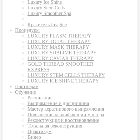
Luxury Ice Shine
Luxury Stem Cells
Luxury Smoother Spa
Краситель Imagine
Процедуры
LUXURY PLASM THERAPY
LUXURY TOTAL THERAPY
LUXURY MASK THERAPY
LUXURY SUBLIME THERAPY
LUXURY CAVIAR THERAPY
GOLD THREAD SMOOTHER
EXPRESS
LUXURY STEM CELLS THERAPY
LUXURY ICE SHINE THERAPY
Партнёрам
Обучение
Расписание
Выпрямление и дисциплина
Мастер кератинового выпрямления
Повышение квалификации мастера
Реконструкция и восстановление
Тотальная реконструкция
Практикум
Видео