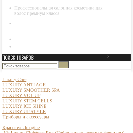
Профессиональная салонная косметика для
волос премиум класса
8-800-511-29-20
Личный кабинет
ПОИСК ТОВАРОВ
×
Luxury Care
LUXURY ANTI AGE
LUXURY SMOOTHER SPA
LUXURY VOL UP
LUXURY STEM CELLS
LUXURY ICE SHINE
LUXURY UP STYLE
Приборы и аксессуары
Краситель Imagine
Kit Luxury Christmas Box (Набор с несмываемым флюидом)