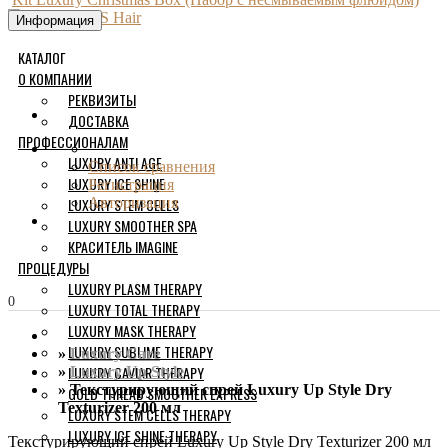
Информация
КАТАЛОГ
О КОМПАНИИ
РЕКВИЗИТЫ
ДОСТАВКА
ПРОФЕССИОНАЛАМ
LUXURY ANTI AGE
Список сравнения
LUXURY ICE SHINE
Регистрация
LUXURY STEM CELLS
Авторизация
LUXURY SMOOTHER SPA
КРАСИТЕЛЬ IMAGINE
ПРОЦЕДУРЫ
LUXURY PLASM THERAPY
0
LUXURY TOTAL THERAPY
LUXURY MASK THERAPY
LUXURY SUBLIME THERAPY
Luxury Care
LUXURY CAVIAR THERAPY
Luxury Up Style
Текстурирующий спрей Luxury Up Style Dry
GOLD THREAD SMOOTHER EXPRESS
Texturizer 200 мл
LUXURY STEM CELLS THERAPY
LUXURY ICE SHINE THERAPY
Текстурирующий спрей Luxury Up Style Dry Texturizer 200 мл