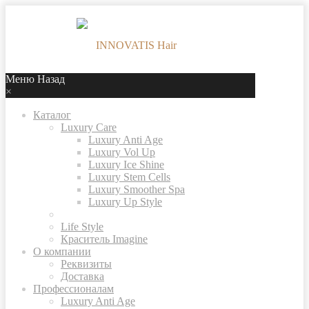
Меню
Назад
×
Каталог
Luxury Care
Luxury Anti Age
Luxury Vol Up
Luxury Ice Shine
Luxury Stem Cells
Luxury Smoother Spa
Luxury Up Style
Life Style
Краситель Imagine
О компании
Реквизиты
Доставка
Профессионалам
Luxury Anti Age