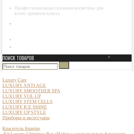
Профессиональная салонная косметика для
волос премиум класса
8-800-511-29-20
Личный кабинет
ПОИСК ТОВАРОВ
×
Luxury Care
LUXURY ANTI AGE
LUXURY SMOOTHER SPA
LUXURY VOL UP
LUXURY STEM CELLS
LUXURY ICE SHINE
LUXURY UP STYLE
Приборы и аксессуары
Краситель Imagine
Kit Luxury Christmas Box (Набор с несмываемым флюидом)