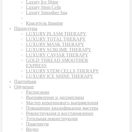
Luxury Ice Shine
Luxury Stem Cells
Luxury Smoother Spa
Краситель Imagine
Процедуры
LUXURY PLASM THERAPY
LUXURY TOTAL THERAPY
LUXURY MASK THERAPY
LUXURY SUBLIME THERAPY
LUXURY CAVIAR THERAPY
GOLD THREAD SMOOTHER
EXPRESS
LUXURY STEM CELLS THERAPY
LUXURY ICE SHINE THERAPY
Партнёрам
Обучение
Расписание
Выпрямление и дисциплина
Мастер кератинового выпрямления
Повышение квалификации мастера
Реконструкция и восстановление
Тотальная реконструкция
Практикум
Видео