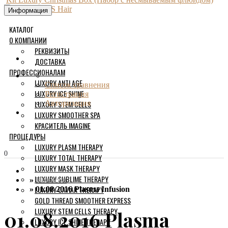
Информация
КАТАЛОГ
О КОМПАНИИ
РЕКВИЗИТЫ
ДОСТАВКА
ПРОФЕССИОНАЛАМ
LUXURY ANTI AGE
Список сравнения
LUXURY ICE SHINE
Регистрация
LUXURY STEM CELLS
Авторизация
LUXURY SMOOTHER SPA
КРАСИТЕЛЬ IMAGINE
ПРОЦЕДУРЫ
LUXURY PLASM THERAPY
0
LUXURY TOTAL THERAPY
LUXURY MASK THERAPY
LUXURY SUBLIME THERAPY
Новости
LUXURY CAVIAR THERAPY
01.08.2016 Plasma Infusion
GOLD THREAD SMOOTHER EXPRESS
LUXURY STEM CELLS THERAPY
01.08.2016 Plasma
LUXURY ICE SHINE THERAPY