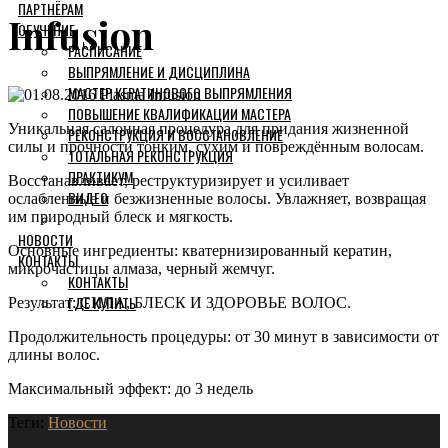
ПАРТНЁРАМ
Infusion
ОБУЧЕНИЕ
РАСПИСАНИЕ
ВЫПРЯМЛЕНИЕ И ДИСЦИПЛИНА
МАСТЕР КЕРАТИНОВОГО ВЫПРЯМЛЕНИЯ
ПОВЫШЕНИЕ КВАЛИФИКАЦИИ МАСТЕРА
Уникальная салонная процедура для придания жизненной
РЕКОНСТРУКЦИЯ И ВОССТАНОВЛЕНИЕ
силы и прочности тонким, сухим и повреждённым волосам.
ТОТАЛЬНАЯ РЕКОНСТРУКЦИЯ
ПРАКТИКУМ
Восстанавливает, реструктуризирует и усиливает
ВИДЕО
ослабленные и безжизненные волосы. Увлажняет, возвращая
им природный блеск и мягкость.
НОВОСТИ
Основные ингредиенты: кватернизированный кератин,
КОНТАКТЫ
микрочастицы алмаза, черный жемчуг.
КОНТАКТЫ
ГДЕ КУПИТЬ
Результат: СИЛА, БЛЕСК И ЗДОРОВЬЕ ВОЛОС.
Продолжительность процедуры: от 30 минут в зависимости от
длины волос.
Максимальный эффект: до 3 недель
Теги:
Новости