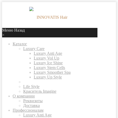
Меню
Назад
×
Каталог
Luxury Care
Luxury Anti Age
Luxury Vol Up
Luxury Ice Shine
Luxury Stem Cells
Luxury Smoother Spa
Luxury Up Style
Life Style
Краситель Imagine
О компании
Реквизиты
Доставка
Профессионалам
Luxury Anti Age