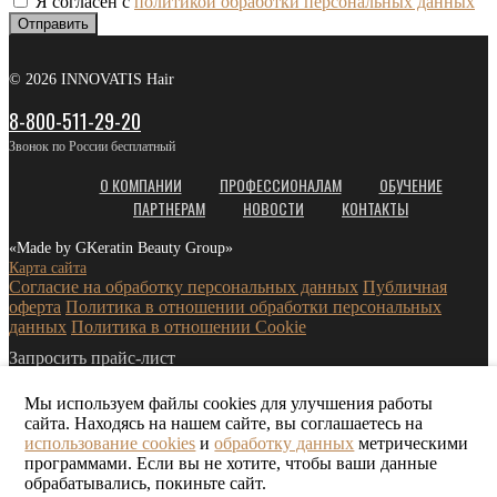
Я согласен с
политикой обработки персональных данных
Отправить
© 2026 INNOVATIS Hair
8-800-511-29-20
Звонок по России бесплатный
О КОМПАНИИ
ПРОФЕССИОНАЛАМ
ОБУЧЕНИЕ
ПАРТНЕРАМ
НОВОСТИ
КОНТАКТЫ
«Made by GKeratin Beauty Group»
Карта сайта
Согласие на обработку персональных данных
Публичная
оферта
Политика в отношении обработки персональных
данных
Политика в отношении Cookie
Запросить прайс-лист
Мы используем файлы cookies для улучшения работы
сайта. Находясь на нашем сайте, вы соглашаетесь на
использование cookies
и
обработку данных
метрическими
программами. Если вы не хотите, чтобы ваши данные
обрабатывались, покиньте сайт.
Я согласен с
политикой конфиденциальности