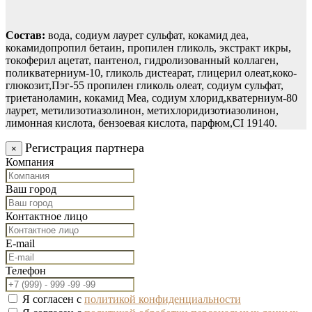
Состав:
вода, содиум лаурет сульфат, кокамид деа,
кокамидопропил бетаин, пропилен гликоль, экстракт икры,
токоферил ацетат, пантенол, гидролизованный коллаген,
поликватерниум-10, гликоль дистеарат, глицерил олеат,коко-
глюкозит,Пэг-55 пропилен гликоль олеат, содиум сульфат,
триетаноламин, кокамид Меа, содиум хлорид,кватерниум-80
лаурет, метилизотиазолинон, метихлоридизотиазолинон,
лимонная кислота, бензоевая кислота, парфюм,CI 19140.
Регистрация партнера
×
Компания
Ваш город
Контактное лицо
E-mail
Телефон
Я согласен с
политикой конфиденциальности